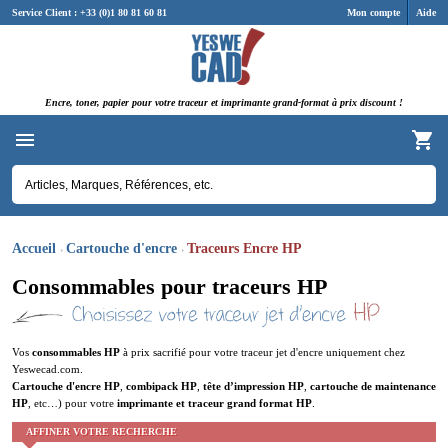
Panneau de gestion des cookies
Service Client : +33 (0)1 80 81 60 81
Mon compte
Aide
Encre, toner, papier pour votre traceur et imprimante grand-format à prix discount !
Accueil
Cartouche d'encre
Traceurs Encre HP
Consommables pour traceurs HP
Vos
consommables HP
à prix sacrifié pour votre traceur jet d'encre uniquement chez
Yeswecad.com.
Cartouche d'encre HP
,
combipack HP
,
tête d’impression HP
,
cartouche de maintenance
HP
, etc…) pour votre
imprimante et traceur grand format HP
.
AFFINER VOTRE RECHERCHE