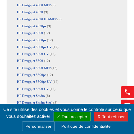
HP Designjet 4500 MFP
(9)
HP Designjet 4520
(9)
HP Designjet 4520 HD-MFP
(9)
HP Designjet 4520ps
(9)
HP Designjet 5000
(12)
HP Designjet 5000ps
(12)
HP Designjet 5000ps UV
(12)
HP Designjet 5000 UV
(12)
HP Designjet 5500
(12)
HP Designjet 5500 MFP
(12)
HP Designjet 5500ps
(12)
HP Designjet 5500ps UV
(12)
HP Designjet 5500 UV
(12)
HP Designjet Studio
(8)
HP Designjet Studio Steel
(8)
Ce site utilise des cookies et vous donne le contrôle sur ceux que
HP Designjet T120
(9)
vous souhaitez activer
Tout accepter
Tout refuser
HP Designjet T125
(9)
HP Designjet T130
(9)
Personnaliser
Politique de confidentialité
HP Designjet T230
(8)