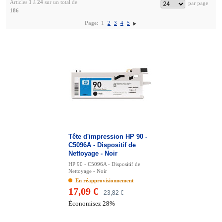
Articles
1
à
24
sur un total de
186
Page:
1
2
3
4
5
Tête d'impression HP 90 -
C5096A - Dispositif de
Nettoyage - Noir
HP 90 - C5096A - Dispositif de
Nettoyage - Noir
En réapprovisionnement
17,09 €
23,82 €
Économisez 28%