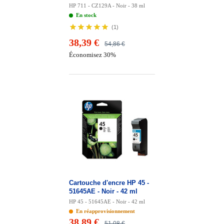
HP 711 - CZ129A - Noir - 38 ml
En stock
(
1
)
38,39 €
54,86 €
Économisez 30%
Cartouche d'encre HP 45 -
51645AE - Noir - 42 ml
HP 45 - 51645AE - Noir - 42 ml
En réapprovisionnement
38,89 €
51,08 €