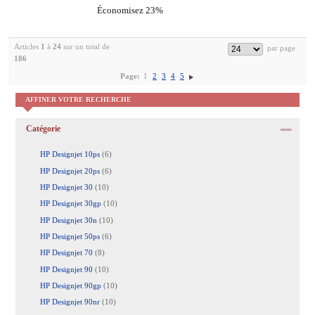
Économisez 23%
Articles
1
à
24
sur un total de
186
Page:
1
2
3
4
5
AFFINER VOTRE RECHERCHE
Catégorie
HP Designjet 10ps
(6)
HP Designjet 20ps
(6)
HP Designjet 30
(10)
HP Designjet 30gp
(10)
HP Designjet 30n
(10)
HP Designjet 50ps
(6)
HP Designjet 70
(8)
HP Designjet 90
(10)
HP Designjet 90gp
(10)
HP Designjet 90nr
(10)