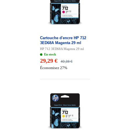
Cartouche d'encre HP 712
3ED68A Magenta 29 ml
HP 712 3ED68A Magenta 29 ml
En stock
29,29 €
40,38 €
Économisez 27%