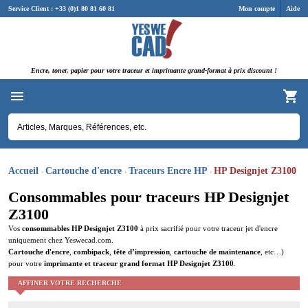
Panneau de gestion des cookies
Service Client : +33 (0)1 80 81 60 81
Mon compte
Aide
Encre, toner, papier pour votre traceur et imprimante grand-format à prix discount !
Accueil
Cartouche d'encre
Traceurs Encre HP
HP Designjet Z3100
Consommables pour traceurs HP Designjet
Z3100
Vos
consommables HP Designjet Z3100
à prix sacrifié pour votre traceur jet d'encre
uniquement chez Yeswecad.com.
Cartouche d'encre
,
combipack
,
tête d’impression
,
cartouche de maintenance
, etc…)
pour votre
imprimante et traceur grand format HP Designjet Z3100
.
AFFINER VOTRE RECHERCHE