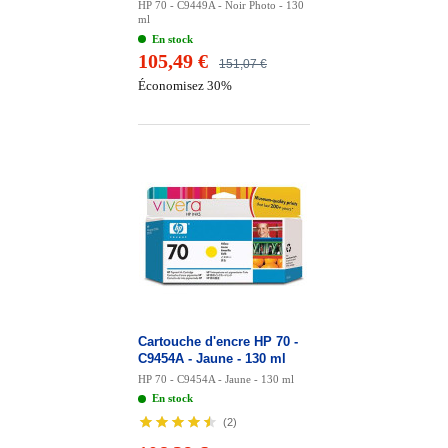
HP 70 - C9449A - Noir Photo - 130
ml
En stock
105,49 €
151,07 €
Économisez 30%
Cartouche d'encre HP 70 -
C9454A - Jaune - 130 ml
HP 70 - C9454A - Jaune - 130 ml
En stock
(
2
)