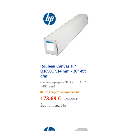
Rouleau Canvas HP
Q1898C 914 mm - 36" 495
g/m²
Canevas opaque - 91,4 cm x 15,2 m
- 495 g/m²
En réapprovisionnement
173,69 €
192,55 €
Économisez 9%