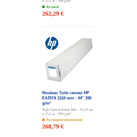
x 15,2 m - 390 g/m²
En stock
262,29 €
Rouleau Toile canvas HP
E4J57A 1118 mm - 44" 390
g/m²
Toile Canvas Artiste Mat - 111,8 cm
x 15,2 m - 390 g/m²
En réapprovisionnement
268,79 €