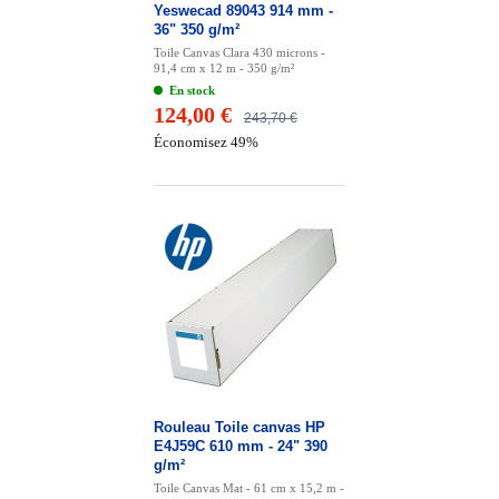
Yeswecad 89043 914 mm -
36" 350 g/m²
Toile Canvas Clara 430 microns -
91,4 cm x 12 m - 350 g/m²
En stock
124,00 €
243,70 €
Économisez 49%
Rouleau Toile canvas HP
E4J59C 610 mm - 24" 390
g/m²
Toile Canvas Mat - 61 cm x 15,2 m -