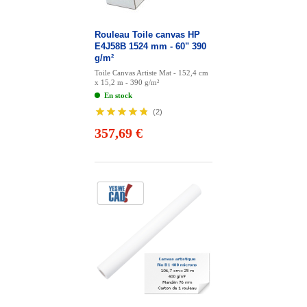
Rouleau Toile canvas HP
E4J58B 1524 mm - 60" 390
g/m²
Toile Canvas Artiste Mat - 152,4 cm
x 15,2 m - 390 g/m²
En stock
(
2
)
357,69 €