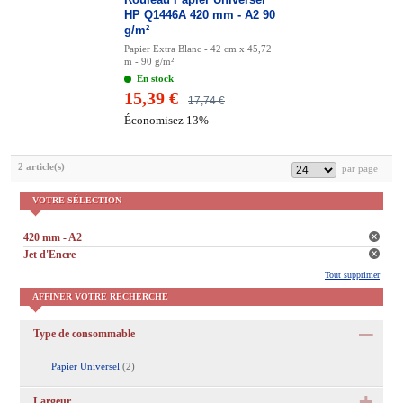
HP Q1446A 420 mm - A2 90
g/m²
Papier Extra Blanc - 42 cm x 45,72
m - 90 g/m²
En stock
15,39 €
17,74 €
Économisez 13%
2 article(s)
VOTRE SÉLECTION
420 mm - A2
Jet d'Encre
Tout supprimer
AFFINER VOTRE RECHERCHE
Type de consommable
Papier Universel
(2)
Largeur