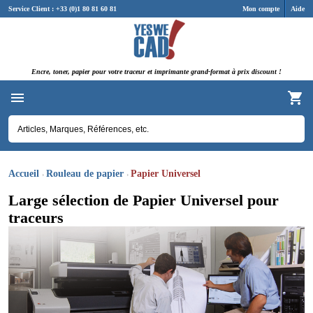
Panneau de gestion des cookies
Service Client : +33 (0)1 80 81 60 81
Mon compte
Aide
Encre, toner, papier pour votre traceur et imprimante grand-format à prix discount !
Accueil
Rouleau de papier
Papier Universel
Large sélection de Papier Universel pour
traceurs