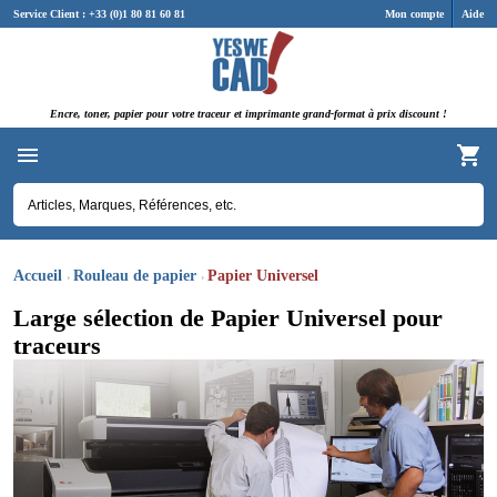
Panneau de gestion des cookies
Service Client : +33 (0)1 80 81 60 81
Mon compte
Aide
Encre, toner, papier pour votre traceur et imprimante grand-format à prix discount !
Accueil
Rouleau de papier
Papier Universel
Large sélection de Papier Universel pour
traceurs