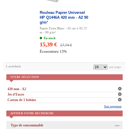
Rouleau Papier Universel
HP Q1446A 420 mm - A2 90
g/m²
Papier Extra Blanc - 42 cm x 45,72
m - 90 g/m²
En stock
15,39 €
17,74 €
Économisez 13%
1 article(s)
VOTRE SÉLECTION
420 mm - A2
Jet d'Encre
Carton de 1 bobine
Tout supprimer
AFFINER VOTRE RECHERCHE
Type de consommable