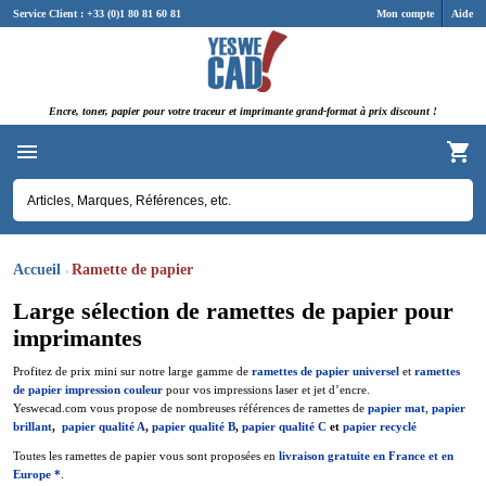
Panneau de gestion des cookies
Service Client : +33 (0)1 80 81 60 81
Mon compte
Aide
Encre, toner, papier pour votre traceur et imprimante grand-format à prix discount !
Accueil
Ramette de papier
Large sélection de ramettes de papier pour
imprimantes
Profitez de prix mini sur notre large gamme de
ramettes de papier universel
et
ramettes
de papier impression couleur
pour vos impressions laser et jet d’encre.
Yeswecad.com vous propose de nombreuses références de ramettes de
papier mat
,
papier
brillant
,
papier qualité A
,
papier qualité B
,
papier qualité C
et
papier recyclé
Toutes les ramettes de papier vous sont proposées en
livraison gratuite en France et en
Europe *
.