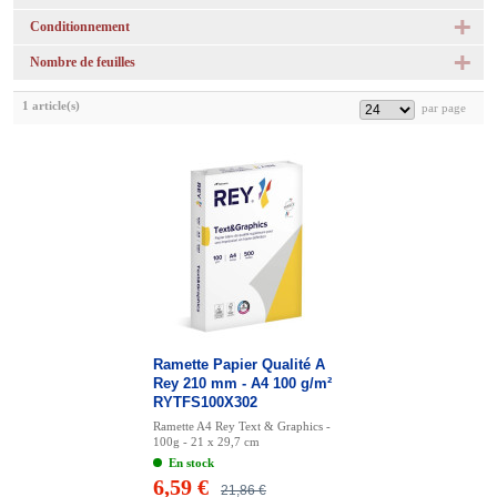
Conditionnement
Nombre de feuilles
1 article(s)
Ramette Papier Qualité A
Rey 210 mm - A4 100 g/m²
RYTFS100X302
Ramette A4 Rey Text & Graphics -
100g - 21 x 29,7 cm
En stock
6,59 €
21,86 €