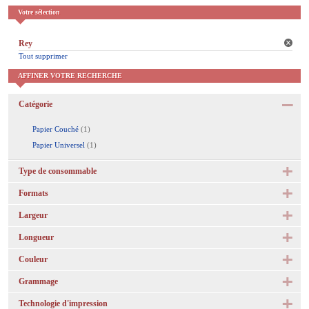
Votre sélection
Rey
Tout supprimer
AFFINER VOTRE RECHERCHE
Catégorie
Papier Couché
(1)
Papier Universel
(1)
Type de consommable
Formats
Largeur
Longueur
Couleur
Grammage
Technologie d'impression