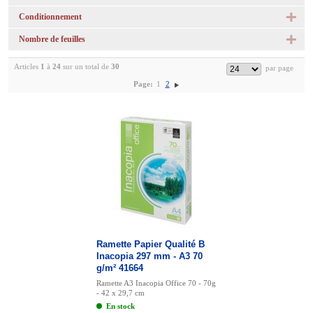
Conditionnement
Nombre de feuilles
Articles
1
à
24
sur un total de
30
Page:
1
2
Ramette Papier Qualité B
Inacopia 297 mm - A3 70
g/m² 41664
Ramette A3 Inacopia Office 70 - 70g
- 42 x 29,7 cm
En stock