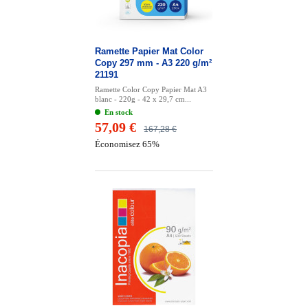
Ramette Papier Mat Color
Copy 297 mm - A3 220 g/m²
21191
Ramette Color Copy Papier Mat A3
blanc - 220g - 42 x 29,7 cm...
En stock
57,09 €
167,28 €
Économisez 65%