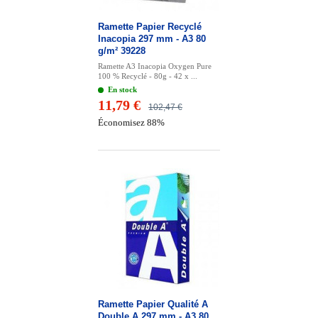
Ramette Papier Recyclé
Inacopia 297 mm - A3 80
g/m² 39228
Ramette A3 Inacopia Oxygen Pure
100 % Recyclé - 80g - 42 x ...
En stock
11,79 €
102,47 €
Économisez 88%
Ramette Papier Qualité A
Double A 297 mm - A3 80