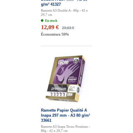
g/m² 41327
Ramette A3 Double A - 80g - 42 x
29,7 cm
En stock
12,09 €
29,63 €
Économisez 59%
Ramette Papier Qualité A
Inapa 297 mm - A3 80 g/m²
33661
Ramette A3 Inapa Tecno Premium -
80g - 42 x 29,7 cm