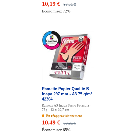
10,19 €
37,51 €
Économisez 72%
Ramette Papier Qualité B
Inapa 297 mm - A3 75 g/m²
42304
Ramette A3 Inapa Tecno Formula -
75g - 42 x 29,7 cm
En réapprovisionnement
10,49 €
30,21 €
Économisez 65%