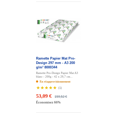
Ramette Papier Mat Pro-
Design 297 mm - A3 200
g/m² 8000344
Ramette Pro-Design Papier Mat A3
blanc - 200g - 42 x 29,7 cm...
En réapprovisionnement
(
1
)
53,09 €
159,52 €
Économisez 66%