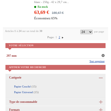
blanc - 250g - 42 x 29,7 cm...
En stock
63,69 €
186,47 €
Économisez 65%
Articles
1
à
24
sur un total de
30
Page:
1
2
VOTRE SÉLECTION
297 mm
Tout supprimer
AFFINER VOTRE RECHERCHE
Catégorie
Papier Couché
(15)
Papier Universel
(15)
Type de consommable
Formats