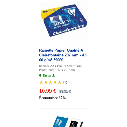
Ramette Papier Qualité A
Clairefontaine 297 mm - A3
60 g/m² 39066
Ramette A3 Clairalfa Smart Print
Paper - 60g - 42 x 29,7 cm
En stock
(
1
)
10,99 €
33,31 €
Économisez 67%