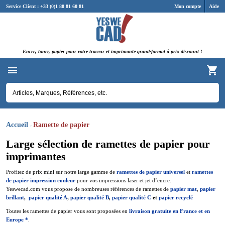
Panneau de gestion des cookies
Service Client : +33 (0)1 80 81 60 81
Mon compte
Aide
Encre, toner, papier pour votre traceur et imprimante grand-format à prix discount !
Accueil
Ramette de papier
Large sélection de ramettes de papier pour
imprimantes
Profitez de prix mini sur notre large gamme de
ramettes de papier universel
et
ramettes
de papier impression couleur
pour vos impressions laser et jet d’encre.
Yeswecad.com vous propose de nombreuses références de ramettes de
papier mat
,
papier
brillant
,
papier qualité A
,
papier qualité B
,
papier qualité C
et
papier recyclé
Toutes les ramettes de papier vous sont proposées en
livraison gratuite en France et en
Europe *
.