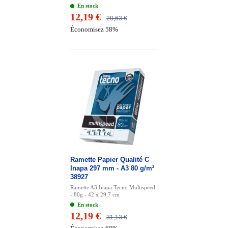
En stock
12,19 €
29,63 €
Économisez 58%
Ramette Papier Qualité C
Inapa 297 mm - A3 80 g/m²
38927
Ramette A3 Inapa Tecno Multispeed
- 80g - 42 x 29,7 cm
En stock
12,19 €
31,13 €