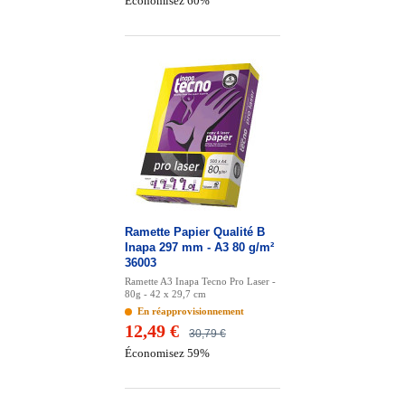
Économisez 60%
Ramette Papier Qualité B
Inapa 297 mm - A3 80 g/m²
36003
Ramette A3 Inapa Tecno Pro Laser -
80g - 42 x 29,7 cm
En réapprovisionnement
12,49 €
30,79 €
Économisez 59%