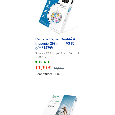
Ramette Papier Qualité A
Inacopia 297 mm - A3 80
g/m² 14399
Ramette A3 Inacopia Elite - 80g - 42
x 29,7 cm
En stock
11,39 €
40,16 €
Économisez 71%