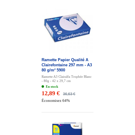
Ramette Papier Qualité A
Clairefontaine 297 mm - A3
80 g/m² 5900
Ramette A3 Clairalfa Trophée Blanc
- 80g - 42 x 29,7 cm
En stock
12,89 €
36,63 €
Économisez 64%