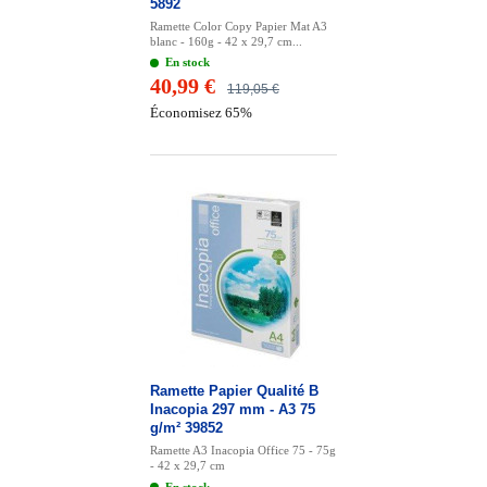
5892
Ramette Color Copy Papier Mat A3
blanc - 160g - 42 x 29,7 cm...
En stock
40,99 €
119,05 €
Économisez 65%
Ramette Papier Qualité B
Inacopia 297 mm - A3 75
g/m² 39852
Ramette A3 Inacopia Office 75 - 75g
- 42 x 29,7 cm
En stock