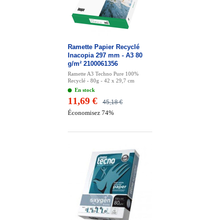
Ramette Papier Recyclé
Inacopia 297 mm - A3 80
g/m² 2100061356
Ramette A3 Techno Pure 100%
Recyclé - 80g - 42 x 29,7 cm
En stock
11,69 €
45,18 €
Économisez 74%