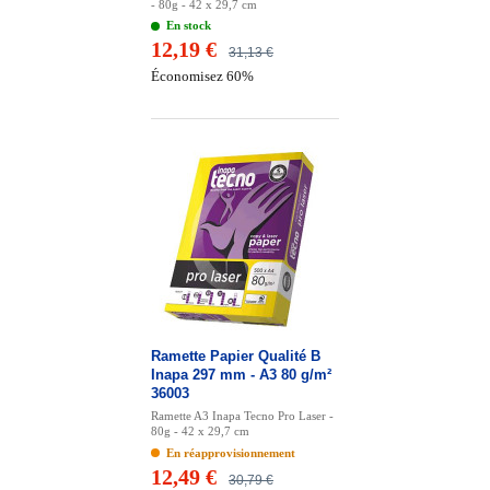
- 80g - 42 x 29,7 cm
En stock
12,19 €
31,13 €
Économisez 60%
Ramette Papier Qualité B
Inapa 297 mm - A3 80 g/m²
36003
Ramette A3 Inapa Tecno Pro Laser -
80g - 42 x 29,7 cm
En réapprovisionnement
12,49 €
30,79 €