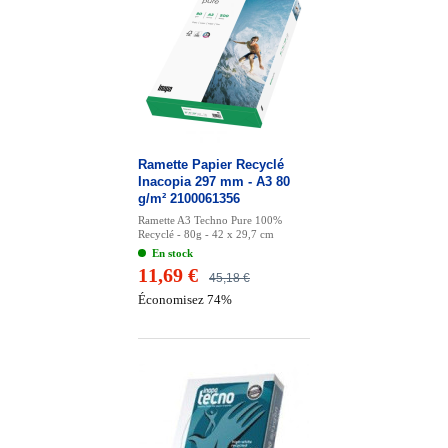
Ramette Papier Recyclé
Inacopia 297 mm - A3 80
g/m² 2100061356
Ramette A3 Techno Pure 100%
Recyclé - 80g - 42 x 29,7 cm
En stock
11,69 €
45,18 €
Économisez 74%