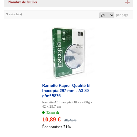
Nombre de feuilles
9 article(s)
Ramette Papier Qualité B
Inacopia 297 mm - A3 80
g/m² 5835
Ramette A3 Inacopia Office - 80g -
42 x 29,7 cm
En stock
10,89 €
38,72 €
Économisez 71%