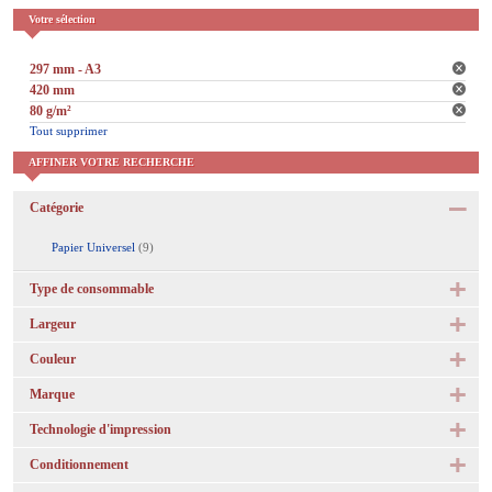
Votre sélection
297 mm - A3
420 mm
80 g/m²
Tout supprimer
AFFINER VOTRE RECHERCHE
Catégorie
Papier Universel
(9)
Type de consommable
Largeur
Couleur
Marque
Technologie d'impression
Conditionnement