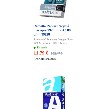
Ramette Papier Recyclé
Inacopia 297 mm - A3 80
g/m² 39228
Ramette A3 Inacopia Oxygen Pure
100 % Recyclé - 80g - 42 x ...
En stock
11,79 €
102,47 €
Économisez 88%