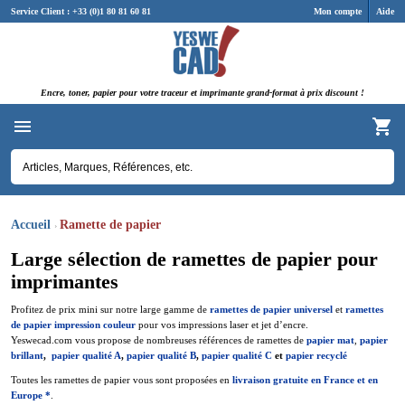
Panneau de gestion des cookies
Service Client : +33 (0)1 80 81 60 81
Mon compte
Aide
Encre, toner, papier pour votre traceur et imprimante grand-format à prix discount !
Accueil
Ramette de papier
Large sélection de ramettes de papier pour
imprimantes
Profitez de prix mini sur notre large gamme de
ramettes de papier universel
et
ramettes
de papier impression couleur
pour vos impressions laser et jet d’encre.
Yeswecad.com vous propose de nombreuses références de ramettes de
papier mat
,
papier
brillant
,
papier qualité A
,
papier qualité B
,
papier qualité C
et
papier recyclé
Toutes les ramettes de papier vous sont proposées en
livraison gratuite en France et en
Europe *
.