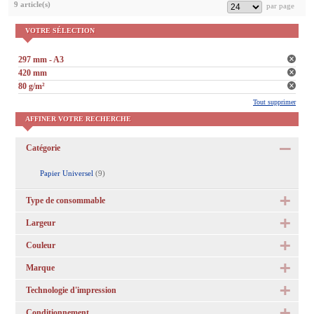
9 article(s)
VOTRE SÉLECTION
297 mm - A3
420 mm
80 g/m²
Tout supprimer
AFFINER VOTRE RECHERCHE
Catégorie
Papier Universel
(9)
Type de consommable
Largeur
Couleur
Marque
Technologie d'impression
Conditionnement