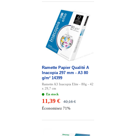
Ramette Papier Qualité A
Inacopia 297 mm - A3 80
g/m² 14399
Ramette A3 Inacopia Elite - 80g - 42
x 29,7 cm
En stock
11,39 €
40,16 €
Économisez 71%