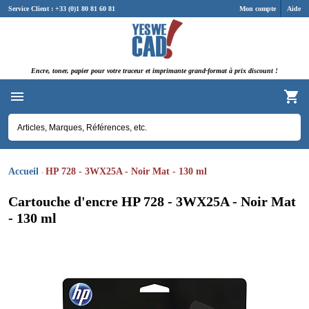
Panneau de gestion des cookies
Service Client : +33 (0)1 80 81 60 81
Mon compte
Aide
Encre, toner, papier pour votre traceur et imprimante grand-format à prix discount !
Accueil
HP 728 - 3WX25A - Noir Mat - 130 ml
Cartouche d'encre HP 728 - 3WX25A - Noir Mat
- 130 ml