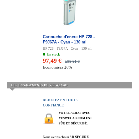
Cartouche d'encre HP 728 -
F9J67A - Cyan - 130 ml
HP 728 - F9J67A - Cyan - 130 ml
En stock
97,49 €
133,31 €
Économisez 26%
LES ENGAGEMENTS DE YESWECAD
ACHETEZ EN TOUTE
CONFIANCE
VOTRE ACHAT AVEC
YESWECAD.COM EST
SÛR ET SÉCURISÉ.
Nous avons choisi
3D SECURE