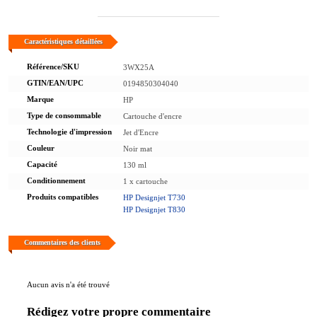
Caractéristiques détaillées
Référence/SKU
3WX25A
GTIN/EAN/UPC
0194850304040
Marque
HP
Type de consommable
Cartouche d'encre
Technologie d'impression
Jet d'Encre
Couleur
Noir mat
Capacité
130 ml
Conditionnement
1 x cartouche
Produits compatibles
HP Designjet T730
HP Designjet T830
Commentaires des clients
Aucun avis n'a été trouvé
Rédigez votre propre commentaire