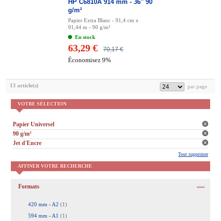
HP C6810A 914 mm - 36" 90
g/m²
Papier Extra Blanc - 91,4 cm x
91,44 m - 90 g/m²
En stock
63,29 €
70,17 €
Économisez 9%
13 article(s)
VOTRE SÉLECTION
Papier Universel
90 g/m²
Jet d'Encre
Tout supprimer
AFFINER VOTRE RECHERCHE
Formats
420 mm - A2
(1)
594 mm - A1
(1)