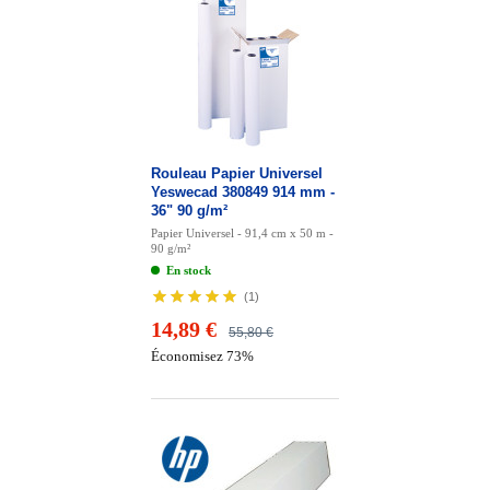
Rouleau Papier Universel
Yeswecad 380849 914 mm -
36" 90 g/m²
Papier Universel - 91,4 cm x 50 m -
90 g/m²
En stock
(
1
)
14,89 €
55,80 €
Économisez 73%