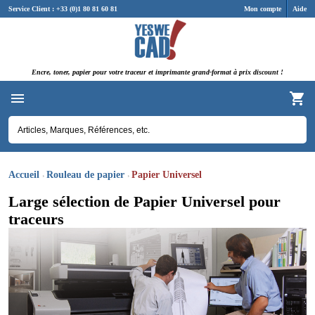
Panneau de gestion des cookies
Service Client : +33 (0)1 80 81 60 81
Mon compte
Aide
Encre, toner, papier pour votre traceur et imprimante grand-format à prix discount !
Accueil
Rouleau de papier
Papier Universel
Large sélection de Papier Universel pour
traceurs