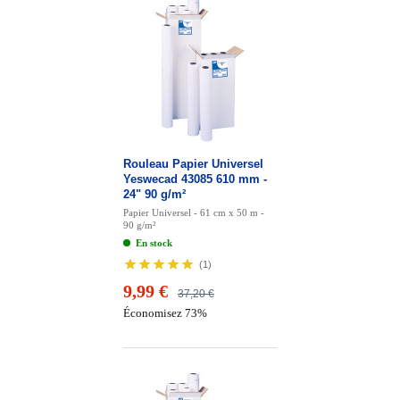
Rouleau Papier Universel
Yeswecad 43085 610 mm -
24" 90 g/m²
Papier Universel - 61 cm x 50 m -
90 g/m²
En stock
(
1
)
9,99 €
37,20 €
Économisez 73%