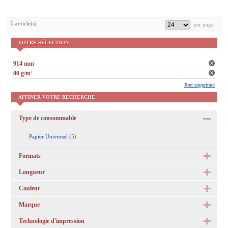
5 article(s)
VOTRE SÉLECTION
914 mm
90 g/m²
Tout supprimer
AFFINER VOTRE RECHERCHE
Type de consommable
Papier Universel
(5)
Formats
Longueur
Couleur
Marque
Technologie d'impression