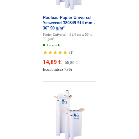
Rouleau Papier Universel
Yeswecad 380849 914 mm -
36" 90 g/m²
Papier Universel - 91,4 cm x 50 m -
90 g/m²
En stock
(
1
)
14,89 €
55,80 €
Économisez 73%