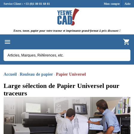
Panneau de gestion des cookies
Service Client : +33 (0)1 80 81 60 81
Mon compte
Aide
Encre, toner, papier pour votre traceur et imprimante grand-format à prix discount !
Accueil
Rouleau de papier
Papier Universel
Large sélection de Papier Universel pour
traceurs