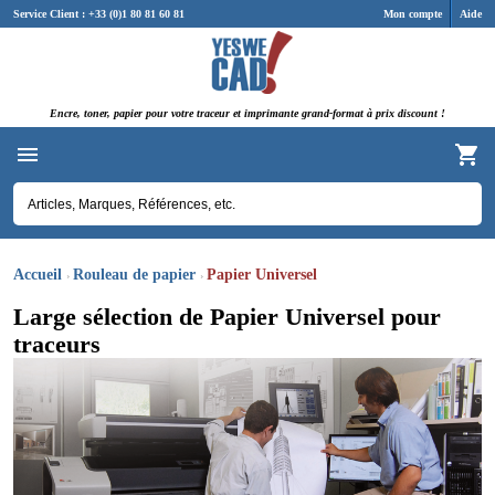
Panneau de gestion des cookies
Service Client : +33 (0)1 80 81 60 81
Mon compte
Aide
Encre, toner, papier pour votre traceur et imprimante grand-format à prix discount !
Accueil
Rouleau de papier
Papier Universel
Large sélection de Papier Universel pour
traceurs