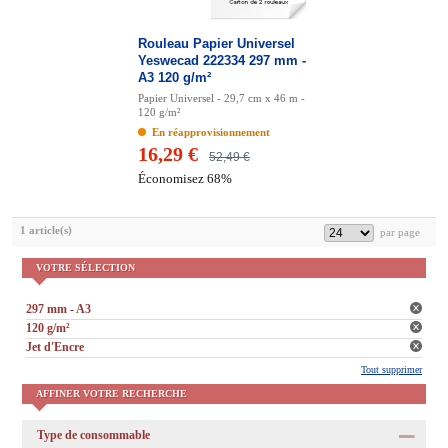
Rouleau Papier Universel
Yeswecad 222334 297 mm -
A3 120 g/m²
Papier Universel - 29,7 cm x 46 m -
120 g/m²
En réapprovisionnement
16,29 €
52,49 €
Économisez 68%
1 article(s)
VOTRE SÉLECTION
297 mm - A3
120 g/m²
Jet d'Encre
Tout supprimer
AFFINER VOTRE RECHERCHE
Type de consommable