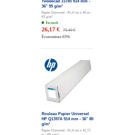
Yeswecad 33785 914 mm -
36" 95 g/m²
Papier Universel - 91,4 cm x 46 m -
95 g/m²
En stock
26,17 €
75,40 €
Économisez 65%
Rouleau Papier Universel
HP Q1397A 914 mm - 36" 80
g/m²
Papier Universel - 91,4 cm x 45,72
m - 80 g/m²