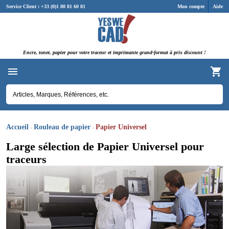
Panneau de gestion des cookies
Service Client : +33 (0)1 80 81 60 81
Mon compte
Aide
Encre, toner, papier pour votre traceur et imprimante grand-format à prix discount !
Accueil
Rouleau de papier
Papier Universel
Large sélection de Papier Universel pour
traceurs