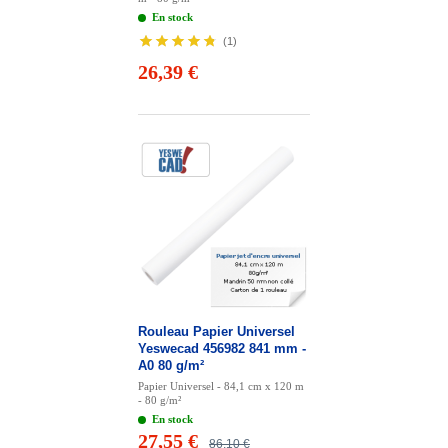
En stock
(
1
)
26,39 €
Rouleau Papier Universel
Yeswecad 456982 841 mm -
A0 80 g/m²
Papier Universel - 84,1 cm x 120 m
- 80 g/m²
En stock
27,55 €
86,10 €