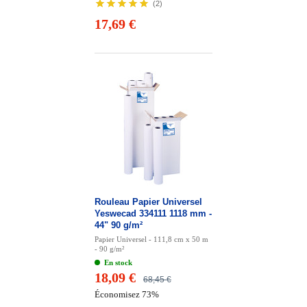
(
2
)
17,69 €
Rouleau Papier Universel
Yeswecad 334111 1118 mm -
44" 90 g/m²
Papier Universel - 111,8 cm x 50 m
- 90 g/m²
En stock
18,09 €
68,45 €
Économisez 73%