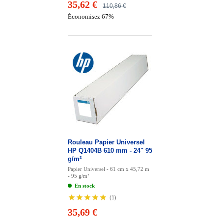
35,62 €
110,86 €
Économisez 67%
Rouleau Papier Universel
HP Q1404B 610 mm - 24" 95
g/m²
Papier Universel - 61 cm x 45,72 m
- 95 g/m²
En stock
(
1
)
35,69 €