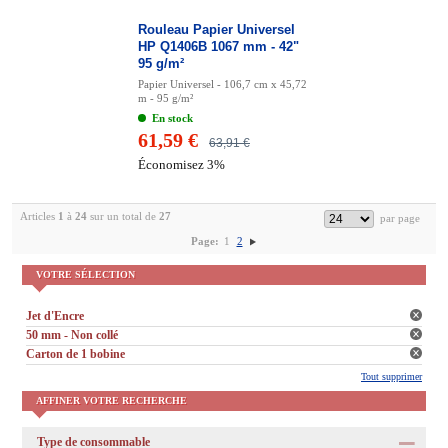
Rouleau Papier Universel
HP Q1406B 1067 mm - 42"
95 g/m²
Papier Universel - 106,7 cm x 45,72
m - 95 g/m²
En stock
61,59 €
63,91 €
Économisez 3%
Articles
1
à
24
sur un total de
27
Page:
1
2
VOTRE SÉLECTION
Jet d'Encre
50 mm - Non collé
Carton de 1 bobine
Tout supprimer
AFFINER VOTRE RECHERCHE
Type de consommable