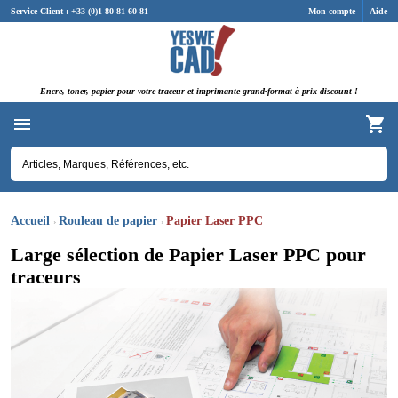
Panneau de gestion des cookies
Service Client : +33 (0)1 80 81 60 81
Mon compte
Aide
Encre, toner, papier pour votre traceur et imprimante grand-format à prix discount !
Accueil
Rouleau de papier
Papier Laser PPC
Large sélection de Papier Laser PPC pour
traceurs