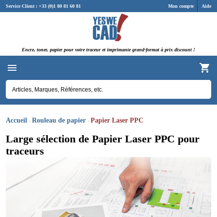
Panneau de gestion des cookies
Service Client : +33 (0)1 80 81 60 81
Mon compte
Aide
Encre, toner, papier pour votre traceur et imprimante grand-format à prix discount !
Accueil
Rouleau de papier
Papier Laser PPC
Large sélection de Papier Laser PPC pour
traceurs