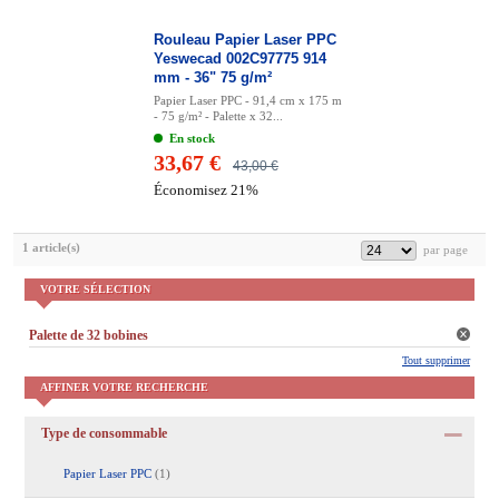
Rouleau Papier Laser PPC
Yeswecad 002C97775 914
mm - 36" 75 g/m²
Papier Laser PPC - 91,4 cm x 175 m
- 75 g/m² - Palette x 32...
En stock
33,67 €
43,00 €
Économisez 21%
1 article(s)
VOTRE SÉLECTION
Palette de 32 bobines
Tout supprimer
AFFINER VOTRE RECHERCHE
Type de consommable
Papier Laser PPC
(1)