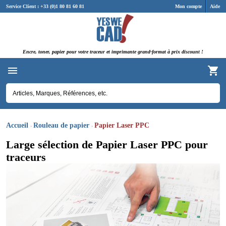
Panneau de gestion des cookies
Service Client : +33 (0)1 80 81 60 81
Mon compte
Aide
Encre, toner, papier pour votre traceur et imprimante grand-format à prix discount !
Accueil
Rouleau de papier
Papier Laser PPC
Large sélection de Papier Laser PPC pour
traceurs