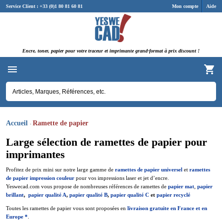
Panneau de gestion des cookies
Service Client : +33 (0)1 80 81 60 81
Mon compte
Aide
Encre, toner, papier pour votre traceur et imprimante grand-format à prix discount !
Accueil
Ramette de papier
Large sélection de ramettes de papier pour
imprimantes
Profitez de prix mini sur notre large gamme de
ramettes de papier universel
et
ramettes
de papier impression couleur
pour vos impressions laser et jet d’encre.
Yeswecad.com vous propose de nombreuses références de ramettes de
papier mat
,
papier
brillant
,
papier qualité A
,
papier qualité B
,
papier qualité C
et
papier recyclé
Toutes les ramettes de papier vous sont proposées en
livraison gratuite en France et en
Europe *
.